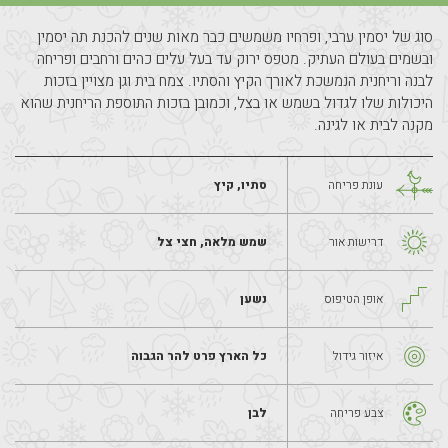
סוג של יסמין ערבי, ופרחיו משמשים כבר מאות שנים להכנת תה יסמין 
ובשמים בעולם העתיק. מטפס ירוק עד בעל עלים כהים ורחבים ופריחה 
לבנה וריחנית הנמשכת לאורך הקיץ והסתיו. צמח בית וגן מצויין בזכות 
היכולות שלו לגדול בשמש או בצל, וכמובן בזכות התוספת הריחנית שהוא 
מקנה לבית או לגינה.
עונת פריחה
סתיו, קיץ
דרישות אור
שמש מלאה, חצי צל
אופן הטיפוס
נשען
איזור גידול
כל הארץ פרט להר הגבוה
צבע פריחה
לבן