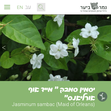
עב
EN
יסמין סמבק " מייד אוף
אורליאנס"
(Jasminum sambac (Maid of Orleans