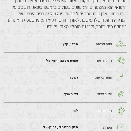
מכונה גם יסמין 'נפוץ' ומקורו באזור ההימאליה במזרח אסיה. היסמין 
הרפואי הוא מהצמחים הראשונים שעולים בראשנו כשאנו חושבים על 
שיח ריחני, ואכן שיח אחד יכול לבשם גינה שלמה בריח היסמין שלו. 
הפריחה החזקה שלו נמשכת לאורך חודשי הקיץ והסתיו, בנוסף הוא נודע 
כמטפס חזק ביותר, ולכן גם מומלץ מאוד על ידינו . 
עונת פריחה
סתיו, קיץ
דרישות אור
שמש מלאה, חצי צל
אופן הטיפוס
נשען
איזור גידול
כל הארץ
צבע פריחה
לבן
חזק במיוחד , ירוק-עד
הערות