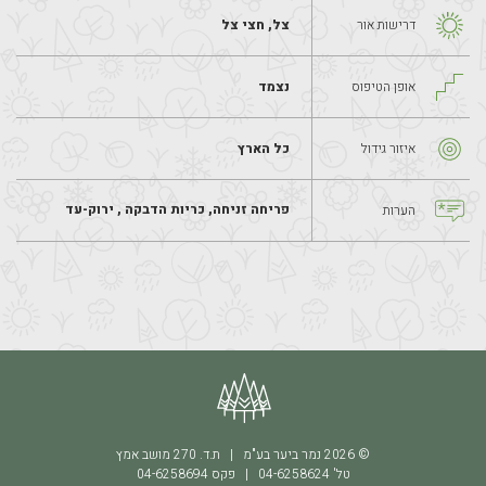
דרישות אור
צל, חצי צל
אופן הטיפוס
נצמד
איזור גידול
כל הארץ
פריחה זניחה, כריות הדבקה , ירוק-עד
הערות
© 2026 נמר ביער בע"מ | ת.ד. 270 מושב אמץ
טל' 04-6258624
|
פקס 04-6258694