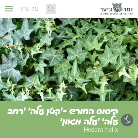
עב
EN
קיסוס החורש -'קטן עלה' 'רחב
עלה' 'עלה מגוון'
Hedera helix