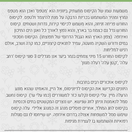
משמעות שמו של הקיסוס מתעתיק ביוונית הוא 'מטפס' ואכן הוא מטפס 
נמרץ ומהיר המשתמש בכריות הדבקה על מנת להיצמד ולטפס. לקיסוס 
החורש פריחה זניחה, והוא משמש לכיסוי קירות, גדרות ושטחים. קיסוס 
החורש גדל גם כצמח בר בארץ, והוא נפוץ לאורך כל ואגן הים התיכון 
ואירופה  (צפון הארץ הוא הגבול הדרומי של תפוצתו). הקיסוס חסכוני 
במים ודורש השקיה מועטה, עמיד לתנאים קיצוניים, כמו קרה ושרב, אולם 
לקיסוס החורש 15 מיני צמחים בנמר ביער אנו מגדלים 3 סוגי קיסוס 'רחב 
היוונים הקדישו את הקיסוס לדיוניסוס, אל היין, והאמינו שהוא מונע 
הרעלה מיין. עלי קיסוס נקלעו כזר למשוררים (כמו עלי ער). קיסוס נחשב 
סמל לנאמנות וניתן לזוג שנישא. יש נוצרים המקשטים בתים וכנסיות 
בקיסוס לחג המולד, אחרים פוסלים מנהג זה כמנהג אלילי. עלה קיסוס 
שימש סמל למשפחות אצולה בדרום אירופה. יש שייחסו לו גם סגולות 
רפואיות והשתמשו בו לעצירת מגיפות.  
