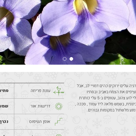
מטפס נמרץ ביותר המגיע אלינו מצפון הודו. לתונברגיה עלים ירוקים כהים דמויי לב, אבל 
עונת פריחה
סתיו,
גולת הכותרת היא אשכולות הפריחה הסגולים, המציפים את הצמח באביב ובסתיו. 
הפרחים שגודלם כ -7 ס"מ דמויי משפך סגולים ובעלי לוע צהוב, עטופים ב-5 עלי כותרת 
גדולים ומרשימים.  לשתול באדמה פורייה בלחות בינונית, בשמש מלאה ליד עמוד , סככה , 
דרישות אור
שמש
ימנע מלשתול במקומות גבוהים.
אופן הטיפוס
נכרך