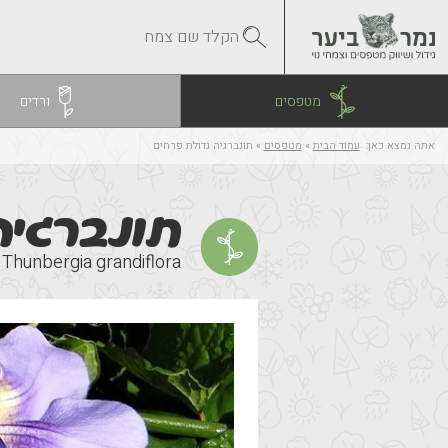
מטפסים
ורדים
אתה נמצא כאן:
עמוד הבית
»
מטפסים
»
תונברגיה גדולת פרחים
תונברגיה
Thunbergia grandiflora